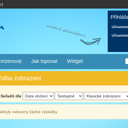
r)
Přihláš
Uživatelsk
Uživatelsk
 inzerovat
Jak topovat
Widget
olba zobrazení
Seřadit dle
Nebyly nalezeny žádné výsledky.