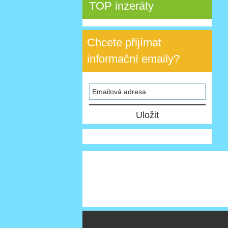
TOP inzeráty
Chcete přijímat
informační emaily?