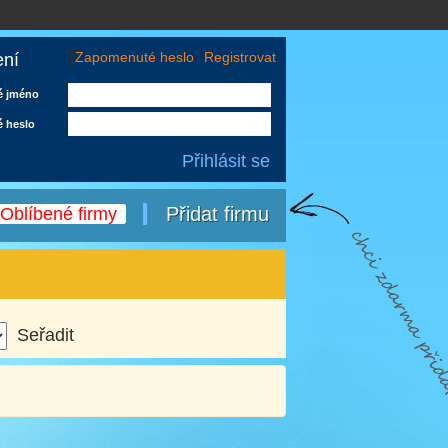
Zapomenuté heslo
Registrovat
ení
é jméno
é heslo
Přidat firmu
Oblíbené firmy