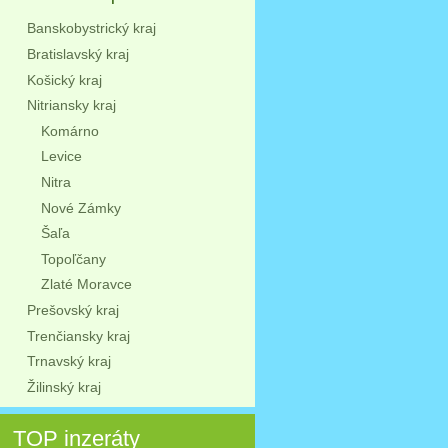
Banskobystrický kraj
Bratislavský kraj
Košický kraj
Nitriansky kraj
Komárno
Levice
Nitra
Nové Zámky
Šaľa
Topoľčany
Zlaté Moravce
Prešovský kraj
Trenčiansky kraj
Trnavský kraj
Žilinský kraj
TOP inzeráty