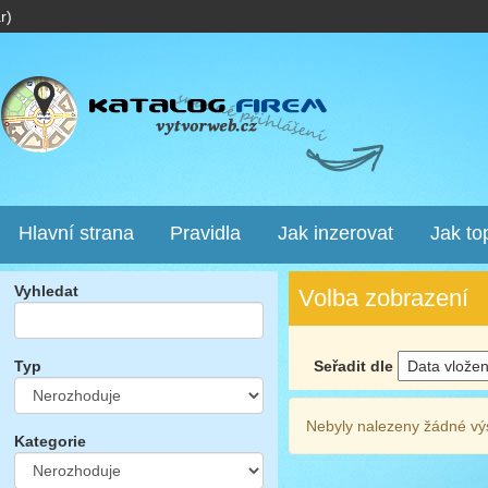
r)
Hlavní strana
Pravidla
Jak inzerovat
Jak to
Vyhledat
Volba zobrazení
Seřadit dle
Typ
Nebyly nalezeny žádné vý
Kategorie