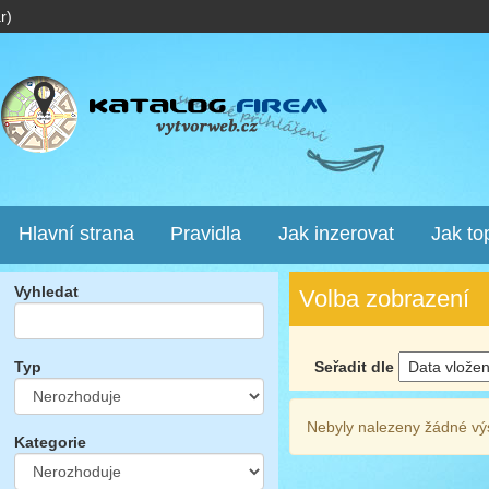
r)
Hlavní strana
Pravidla
Jak inzerovat
Jak to
Vyhledat
Volba zobrazení
Seřadit dle
Typ
Nebyly nalezeny žádné vý
Kategorie