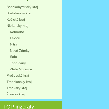
Banskobystrický kraj
Bratislavský kraj
Košický kraj
Nitriansky kraj
Komárno
Levice
Nitra
Nové Zámky
Šaľa
Topoľčany
Zlaté Moravce
Prešovský kraj
Trenčiansky kraj
Trnavský kraj
Žilinský kraj
TOP inzeráty