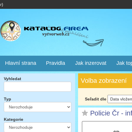
r)
Hlavní strana
Pravidla
Jak inzerovat
Jak to
Vyhledat
Volba zobrazení
Seřadit dle
Typ
Policie Čr - in
Kategorie