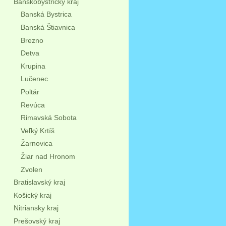
Banskobystrický kraj
Banská Bystrica
Banská Štiavnica
Brezno
Detva
Krupina
Lučenec
Poltár
Revúca
Rimavská Sobota
Veľký Krtíš
Žarnovica
Žiar nad Hronom
Zvolen
Bratislavský kraj
Košický kraj
Nitriansky kraj
Prešovský kraj