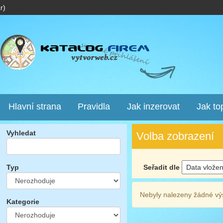
r)
Hlavní strana
Pravidla
Jak inzerovat
Jak to
Vyhledat
Volba zobrazení
Seřadit dle
Typ
Nebyly nalezeny žádné vý
Kategorie