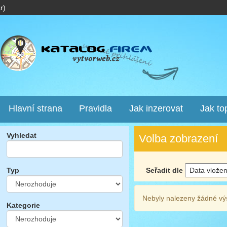
r)
Hlavní strana
Pravidla
Jak inzerovat
Jak to
Vyhledat
Volba zobrazení
Seřadit dle
Typ
Nebyly nalezeny žádné vý
Kategorie