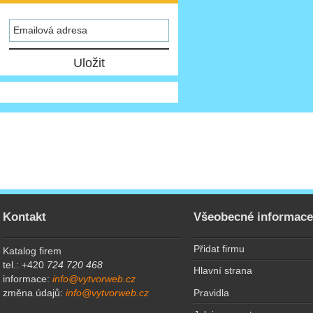
Kontakt
Všeobecné informac
Přidat firmu
Katalog firem
tel.: +420
724 720 468
Hlavní strana
informace:
info@vytvorweb.cz
Pravidla
změna údajů:
info@vytvorweb.cz