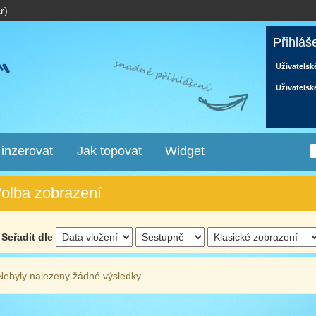
r)
Přihláš
Uživatelsk
Uživatelsk
 inzerovat
Jak topovat
Widget
olba zobrazení
Seřadit dle
Nebyly nalezeny žádné výsledky.