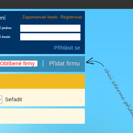
Zapomenuté heslo
Registrovat
ení
é jméno
é heslo
Přidat firmu
Oblíbené firmy