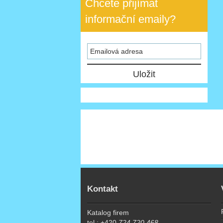
Chcete přijímat
informační emaily?
Kontakt
Katalog firem
tel.: +420
724 720 468