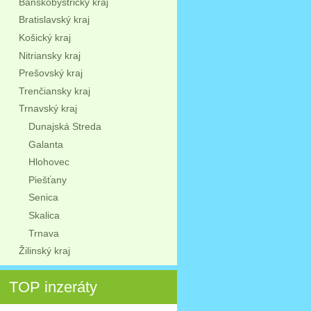
Banskobystrický kraj
Bratislavský kraj
Košický kraj
Nitriansky kraj
Prešovský kraj
Trenčiansky kraj
Trnavský kraj
Dunajská Streda
Galanta
Hlohovec
Piešťany
Senica
Skalica
Trnava
Žilinský kraj
TOP inzeráty