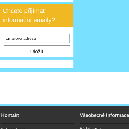
Chcete přijímat
informační emaily?
Kontakt
Všeobecné informac
Přidat firmu