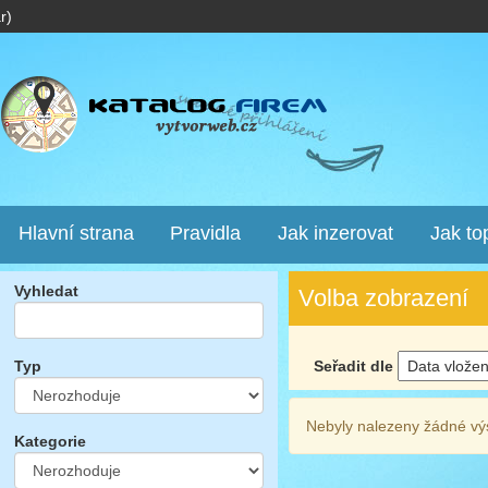
r)
Hlavní strana
Pravidla
Jak inzerovat
Jak to
Vyhledat
Volba zobrazení
Seřadit dle
Typ
Nebyly nalezeny žádné vý
Kategorie