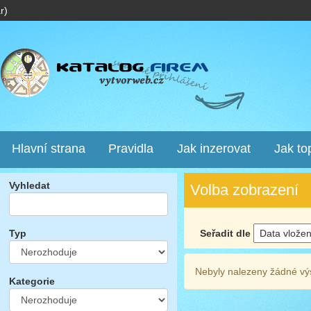
r)
Hlavní strana
Pravidla
Jak inzerovat
Jak to
Vyhledat
Volba zobrazení
Seřadit dle
Typ
Nebyly nalezeny žádné vý
Kategorie