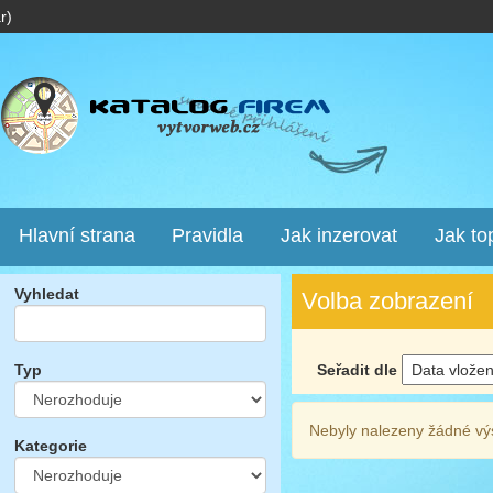
r)
Hlavní strana
Pravidla
Jak inzerovat
Jak to
Vyhledat
Volba zobrazení
Seřadit dle
Typ
Nebyly nalezeny žádné vý
Kategorie