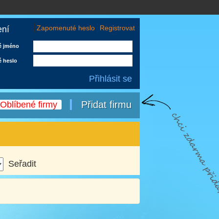
Zapomenuté heslo
Registrovat
ení
é jméno
é heslo
Přidat firmu
Oblíbené firmy