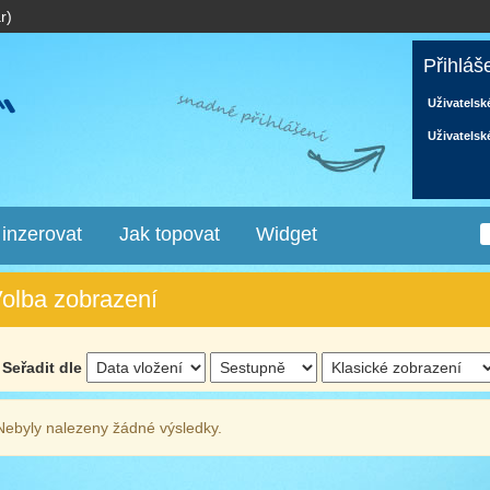
r)
Přihláš
Uživatelsk
Uživatelsk
 inzerovat
Jak topovat
Widget
olba zobrazení
Seřadit dle
Nebyly nalezeny žádné výsledky.