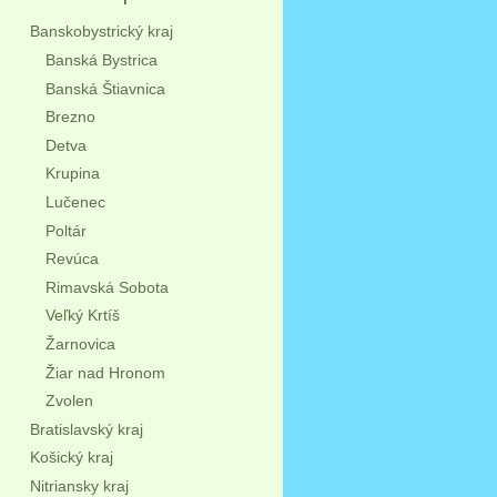
Banskobystrický kraj
Banská Bystrica
Banská Štiavnica
Brezno
Detva
Krupina
Lučenec
Poltár
Revúca
Rimavská Sobota
Veľký Krtíš
Žarnovica
Žiar nad Hronom
Zvolen
Bratislavský kraj
Košický kraj
Nitriansky kraj