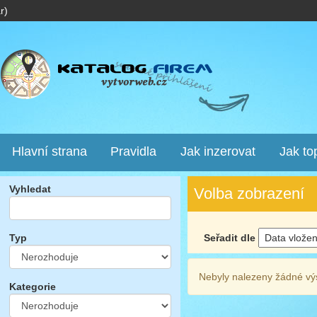
r)
Hlavní strana
Pravidla
Jak inzerovat
Jak to
Vyhledat
Volba zobrazení
Seřadit dle
Typ
Nebyly nalezeny žádné vý
Kategorie