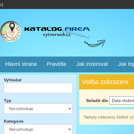
r)
Hlavní strana
Pravidla
Jak inzerovat
Jak to
Vyhledat
Volba zobrazení
Seřadit dle
Typ
Nebyly nalezeny žádné vý
Kategorie