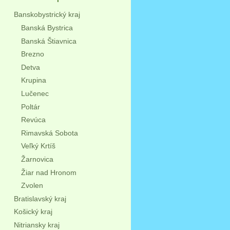
Banskobystrický kraj
Banská Bystrica
Banská Štiavnica
Brezno
Detva
Krupina
Lučenec
Poltár
Revúca
Rimavská Sobota
Veľký Krtíš
Žarnovica
Žiar nad Hronom
Zvolen
Bratislavský kraj
Košický kraj
Nitriansky kraj