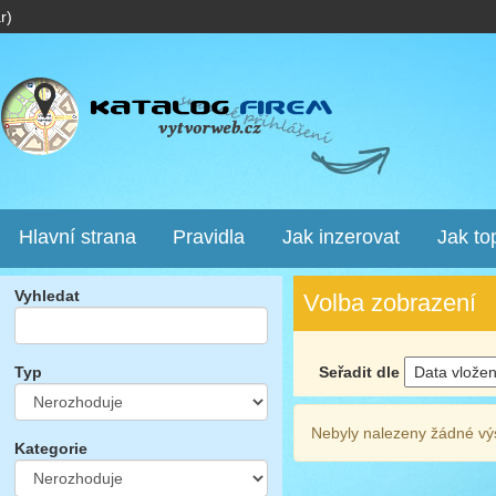
r)
Hlavní strana
Pravidla
Jak inzerovat
Jak to
Vyhledat
Volba zobrazení
Seřadit dle
Typ
Nebyly nalezeny žádné vý
Kategorie