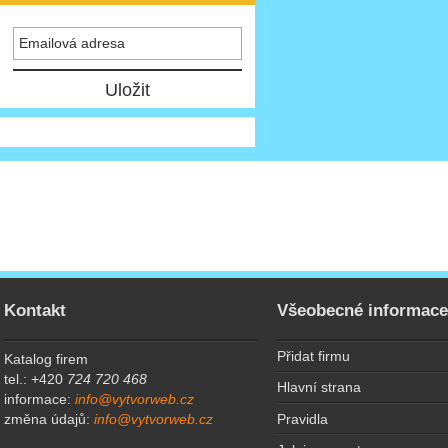
Kontakt
Všeobecné informac
Přidat firmu
Katalog firem
tel.: +420
724 720 468
Hlavní strana
informace:
info@vytvorweb.cz
Pravidla
změna údajů:
info@vytvorweb.cz