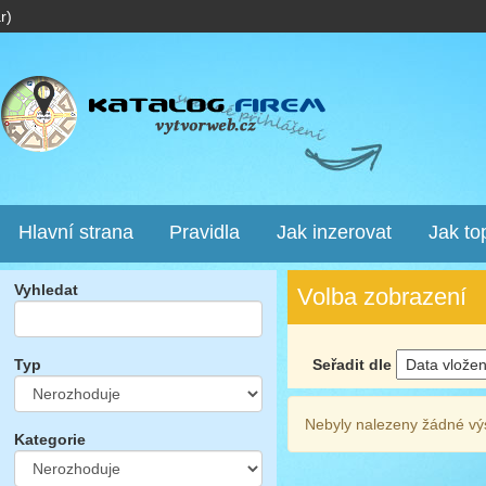
r)
Hlavní strana
Pravidla
Jak inzerovat
Jak to
Vyhledat
Volba zobrazení
Seřadit dle
Typ
Nebyly nalezeny žádné vý
Kategorie