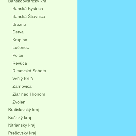
Banskobystrický kraj
Banská Bystrica
Banská Štiavnica
Brezno
Detva
Krupina
Lučenec
Poltár
Revúca
Rimavská Sobota
Veľký Krtíš
Žarnovica
Žiar nad Hronom
Zvolen
Bratislavský kraj
Košický kraj
Nitriansky kraj
Prešovský kraj