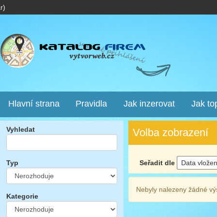
r)
Hlavní strana
Pravidla
Jak inzerovat
Jak to
Vyhledat
Volba zobrazení
Seřadit dle
Typ
Nebyly nalezeny žádné vý
Kategorie