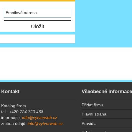
Kontakt
Všeobecné informac
Přidat firmu
Katalog firem
tel.: +420
724 720 468
Hlavní strana
informace:
info@vytvorweb.cz
Pravidla
změna údajů:
info@vytvorweb.cz