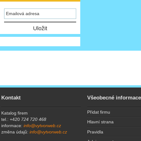
Kontakt
Všeobecné informac
Přidat firmu
Katalog firem
tel.: +420
724 720 468
Hlavní strana
informace:
info@vytvorweb.cz
Pravidla
změna údajů:
info@vytvorweb.cz