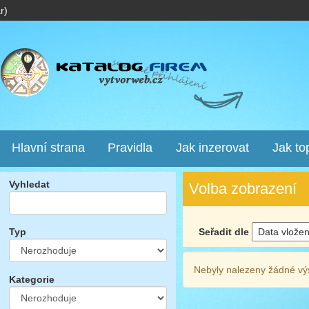
r)
Hlavní strana
Pravidla
Jak inzerovat
Jak to
Vyhledat
Volba zobrazení
Seřadit dle
Typ
Nebyly nalezeny žádné vý
Kategorie