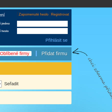
Zapomenuté heslo
Registrovat
ení
é jméno
é heslo
Přidat firmu
Oblíbené firmy