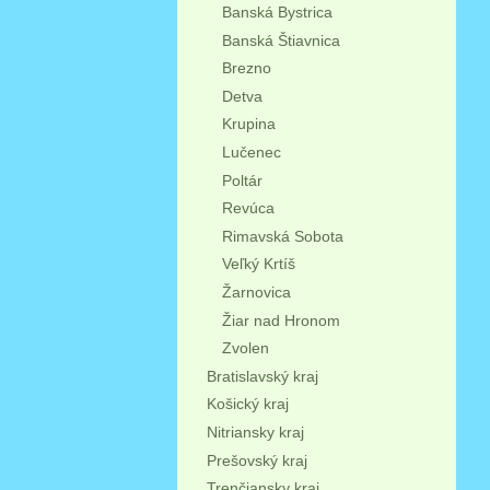
Banská Bystrica
Banská Štiavnica
Brezno
Detva
Krupina
Lučenec
Poltár
Revúca
Rimavská Sobota
Veľký Krtíš
Žarnovica
Žiar nad Hronom
Zvolen
Bratislavský kraj
Košický kraj
Nitriansky kraj
Prešovský kraj
Trenčiansky kraj