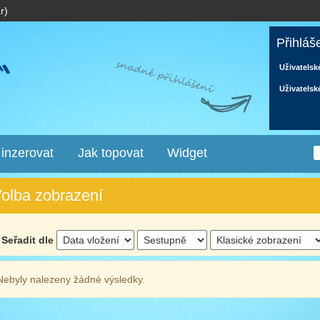
r)
Přihláš
Uživatelsk
Uživatelsk
 inzerovat
Jak topovat
Widget
olba zobrazení
Seřadit dle
Nebyly nalezeny žádné výsledky.