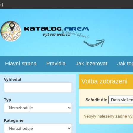
r)
Hlavní strana
Pravidla
Jak inzerovat
Jak to
Vyhledat
Volba zobrazení
Seřadit dle
Typ
Nebyly nalezeny žádné vý
Kategorie