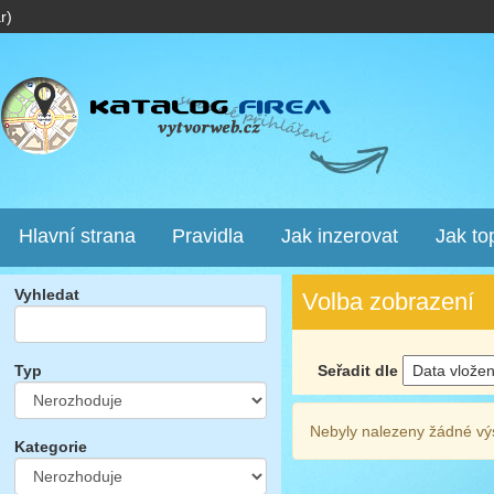
r)
Hlavní strana
Pravidla
Jak inzerovat
Jak to
Vyhledat
Volba zobrazení
Seřadit dle
Typ
Nebyly nalezeny žádné vý
Kategorie