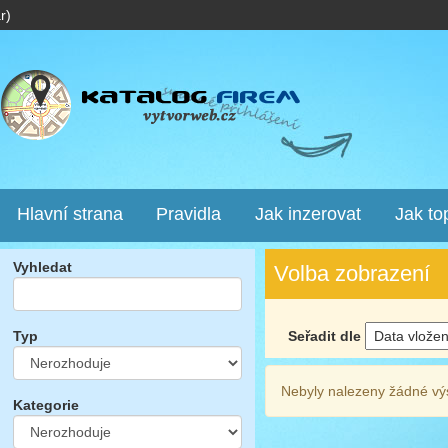
r)
Hlavní strana
Pravidla
Jak inzerovat
Jak to
Vyhledat
Volba zobrazení
Seřadit dle
Typ
Nebyly nalezeny žádné vý
Kategorie