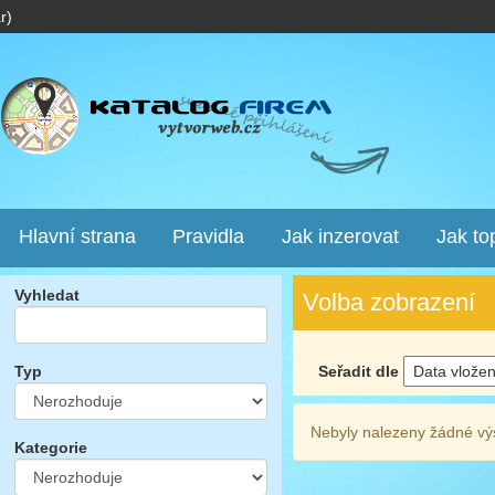
r)
Hlavní strana
Pravidla
Jak inzerovat
Jak to
Vyhledat
Volba zobrazení
Seřadit dle
Typ
Nebyly nalezeny žádné vý
Kategorie