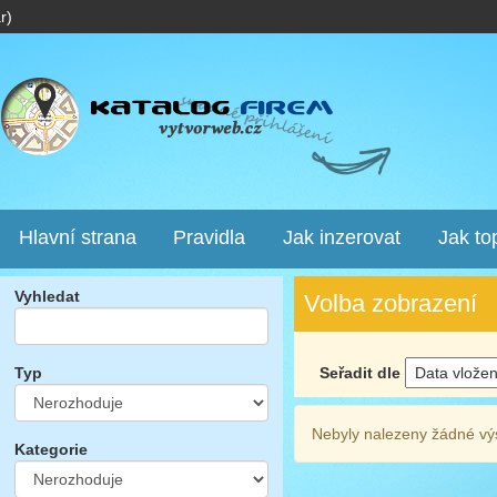
r)
Hlavní strana
Pravidla
Jak inzerovat
Jak to
Vyhledat
Volba zobrazení
Seřadit dle
Typ
Nebyly nalezeny žádné vý
Kategorie