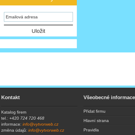
Kontakt
Všeobecné informac
Přidat firmu
Katalog firem
tel.: +420
724 720 468
Hlavní strana
informace:
info@vytvorweb.cz
Pravidla
změna údajů:
info@vytvorweb.cz