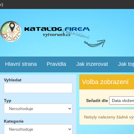
r)
Hlavní strana
Pravidla
Jak inzerovat
Jak to
Vyhledat
Volba zobrazení
Seřadit dle
Typ
Nebyly nalezeny žádné vý
Kategorie