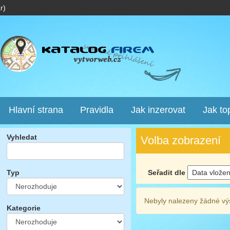
r)
Hlavní strana
Pravidla
Jak inzerovat
Jak to
Vyhledat
Volba zobrazení
Seřadit dle
Typ
Nebyly nalezeny žádné vý
Kategorie