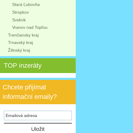
Stará Ľubovňa
Stropkov
Svidník
Vranov nad Topľou
Trenčiansky kraj
Trnavský kraj
Žilinský kraj
TOP inzeráty
Chcete přijímat
informační emaily?