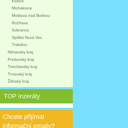
Košice
Michalovce
Moldava nad Bodvou
Rožňava
Sobrance
Spišká Nová Ves
Trebišov
Nitriansky kraj
Prešovský kraj
Trenčiansky kraj
Trnavský kraj
Žilinský kraj
TOP inzeráty
Chcete přijímat
informační emaily?