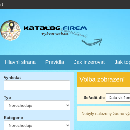
r)
Hlavní strana
Pravidla
Jak inzerovat
Jak to
Vyhledat
Volba zobrazení
Seřadit dle
Typ
Nebyly nalezeny žádné vý
Kategorie