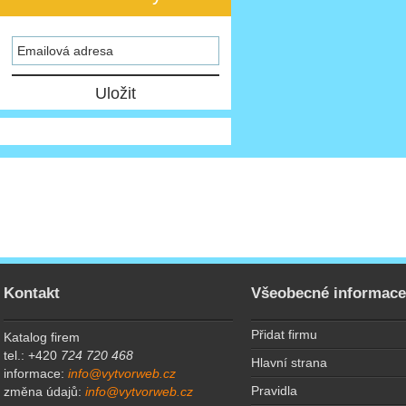
Kontakt
Všeobecné informac
Přidat firmu
Katalog firem
tel.: +420
724 720 468
Hlavní strana
informace:
info@vytvorweb.cz
Pravidla
změna údajů:
info@vytvorweb.cz