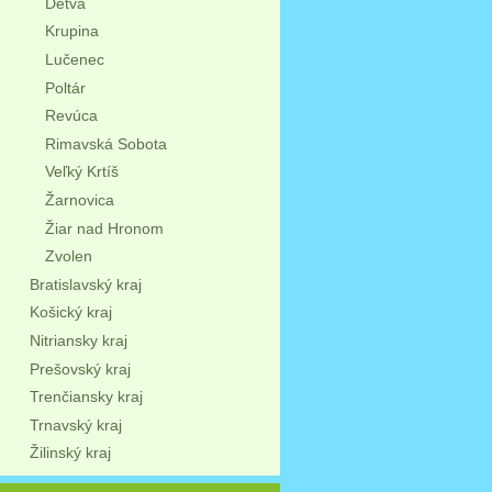
Detva
Krupina
Lučenec
Poltár
Revúca
Rimavská Sobota
Veľký Krtíš
Žarnovica
Žiar nad Hronom
Zvolen
Bratislavský kraj
Košický kraj
Nitriansky kraj
Prešovský kraj
Trenčiansky kraj
Trnavský kraj
Žilinský kraj