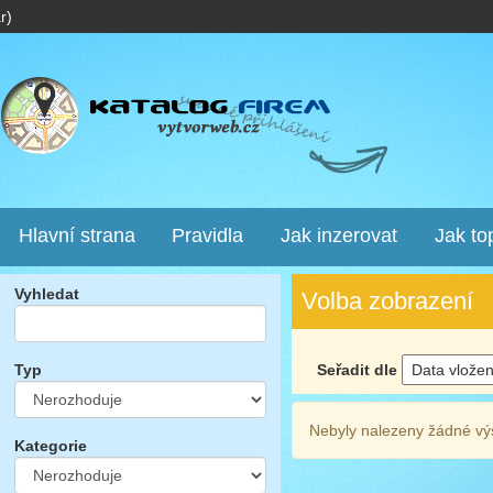
r)
Hlavní strana
Pravidla
Jak inzerovat
Jak to
Vyhledat
Volba zobrazení
Seřadit dle
Typ
Nebyly nalezeny žádné vý
Kategorie