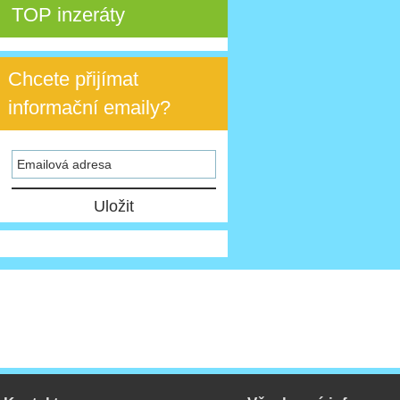
TOP inzeráty
Chcete přijímat
informační emaily?