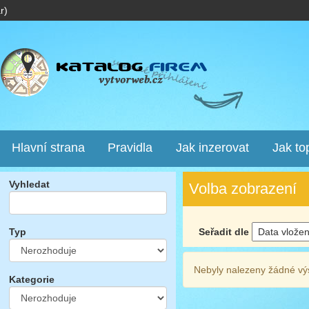
r)
Hlavní strana
Pravidla
Jak inzerovat
Jak to
Vyhledat
Volba zobrazení
Seřadit dle
Typ
Nebyly nalezeny žádné vý
Kategorie