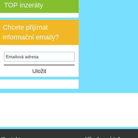
TOP inzeráty
Chcete přijímat
informační emaily?