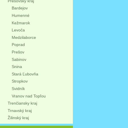
Prešovský kraj
Bardejov
Humenné
Kežmarok
Levoča
Medzilaborce
Poprad
Prešov
Sabinov
Snina
Stará Ľubovňa
Stropkov
Svidník
Vranov nad Topľou
Trenčiansky kraj
Trnavský kraj
Žilinský kraj