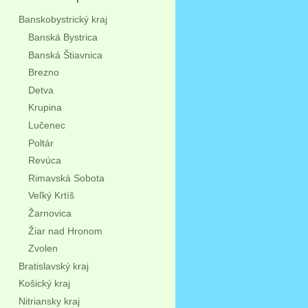
Banskobystrický kraj
Banská Bystrica
Banská Štiavnica
Brezno
Detva
Krupina
Lučenec
Poltár
Revúca
Rimavská Sobota
Veľký Krtíš
Žarnovica
Žiar nad Hronom
Zvolen
Bratislavský kraj
Košický kraj
Nitriansky kraj