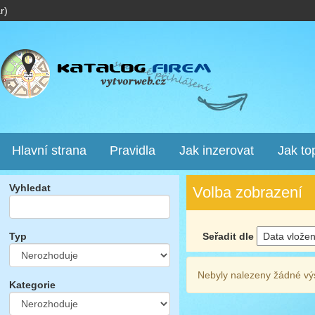
r)
Hlavní strana
Pravidla
Jak inzerovat
Jak to
Vyhledat
Volba zobrazení
Seřadit dle
Typ
Nebyly nalezeny žádné vý
Kategorie