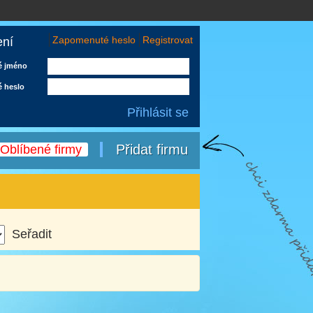
Zapomenuté heslo
Registrovat
ení
é jméno
é heslo
Přidat firmu
Oblíbené firmy