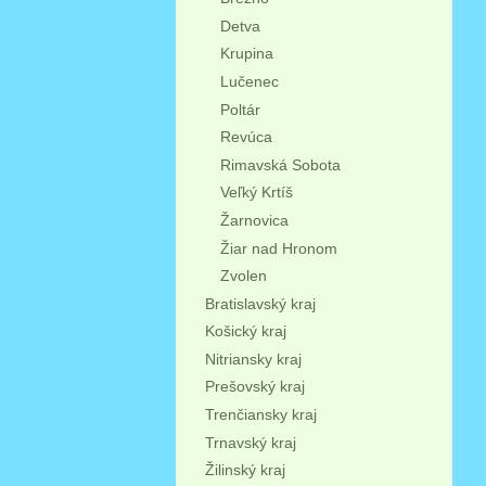
Detva
Krupina
Lučenec
Poltár
Revúca
Rimavská Sobota
Veľký Krtíš
Žarnovica
Žiar nad Hronom
Zvolen
Bratislavský kraj
Košický kraj
Nitriansky kraj
Prešovský kraj
Trenčiansky kraj
Trnavský kraj
Žilinský kraj