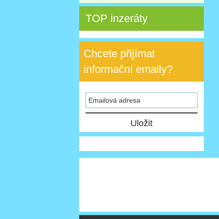
TOP inzeráty
Chcete přijímat
informační emaily?