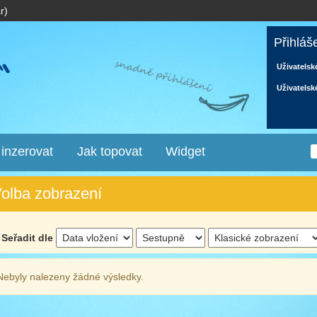
r)
Přihláš
Uživatelsk
Uživatelsk
 inzerovat
Jak topovat
Widget
olba zobrazení
Seřadit dle
Nebyly nalezeny žádné výsledky.