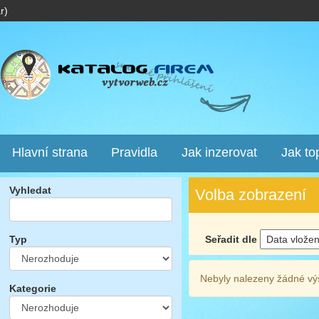
r)
Hlavní strana
Pravidla
Jak inzerovat
Jak to
Vyhledat
Volba zobrazení
Seřadit dle
Typ
Nebyly nalezeny žádné vý
Kategorie