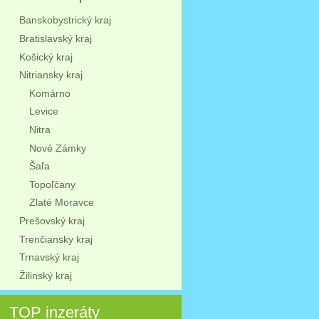
Banskobystrický kraj
Bratislavský kraj
Košický kraj
Nitriansky kraj
Komárno
Levice
Nitra
Nové Zámky
Šaľa
Topoľčany
Zlaté Moravce
Prešovský kraj
Trenčiansky kraj
Trnavský kraj
Žilinský kraj
TOP inzeráty