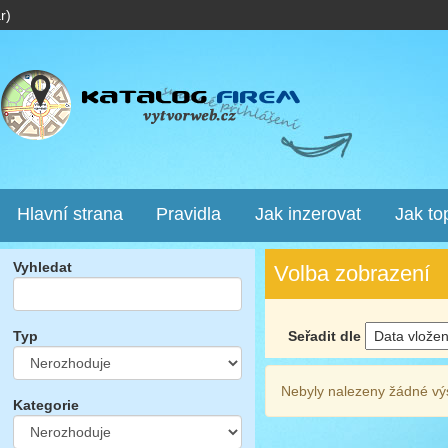
r)
Hlavní strana
Pravidla
Jak inzerovat
Jak to
Vyhledat
Volba zobrazení
Seřadit dle
Typ
Nebyly nalezeny žádné vý
Kategorie