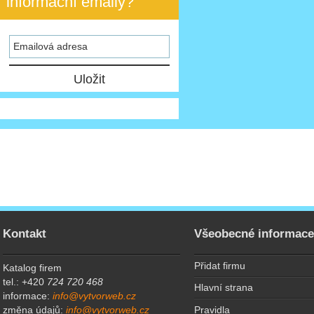
informační emaily?
Kontakt
Všeobecné informac
Přidat firmu
Katalog firem
tel.: +420
724 720 468
Hlavní strana
informace:
info@vytvorweb.cz
Pravidla
změna údajů:
info@vytvorweb.cz