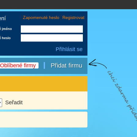
Zapomenuté heslo
Registrovat
ení
é jméno
é heslo
Přidat firmu
Oblíbené firmy