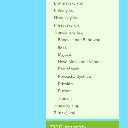
Bratislavský kraj
Košický kraj
Nitriansky kraj
Prešovský kraj
Trenčiansky kraj
Bánovce nad Bebravou
Ilava
Myjava
Nové Mesto nad Váhom
Partizánske
Považská Bystrica
Prievidza
Púchov
Trenčín
Trnavský kraj
Žilinský kraj
TOP inzeráty