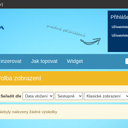
r)
Přihláš
Uživatelsk
Uživatelsk
 inzerovat
Jak topovat
Widget
olba zobrazení
Seřadit dle
Nebyly nalezeny žádné výsledky.