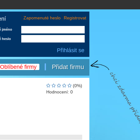
Zapomenuté heslo
Registrovat
ení
é jméno
é heslo
Přidat firmu
Oblíbené firmy
(0%)
Hodnocení:
0