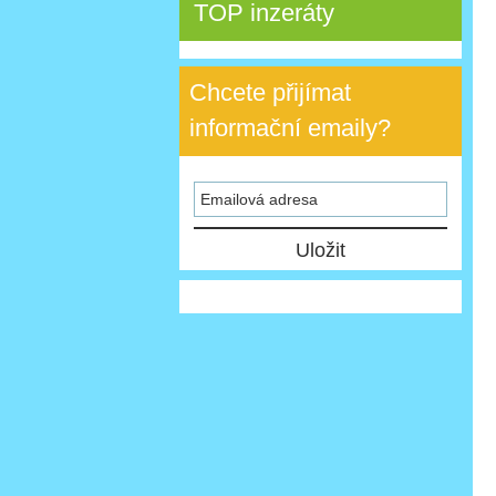
TOP inzeráty
Chcete přijímat
informační emaily?