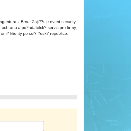
gentura z Brna. Zaji??uje event security,
 ochranu a po?adatelsk? servis pro firmy,
rom? klienty po cel? ?esk? republice.