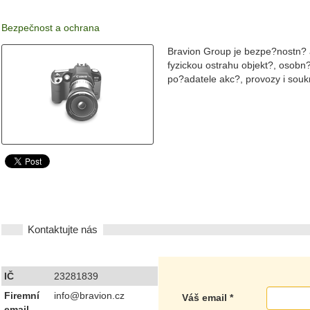
Bezpečnost a ochrana
Bravion Group je bezpe?nostn? a
fyzickou ostrahu objekt?, osobn?
po?adatele akc?, provozy i souk
Kontaktujte nás
IČ
23281839
Firemní
info@bravion.cz
Váš email
*
email