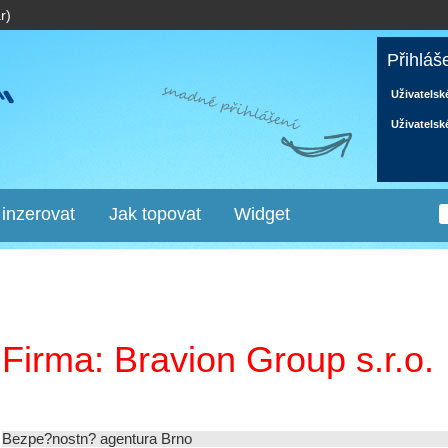
r)
Přihláš
Uživatelsk
Uživatelsk
 inzerovat
Jak topovat
Widget
Firma: Bravion Group s.r.o.
Bezpe?nostn? agentura Brno